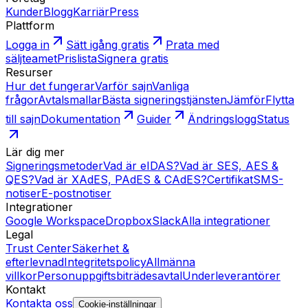
Kunder
Blogg
Karriär
Press
Plattform
Logga in
Sätt igång gratis
Prata med
säljteamet
Prislista
Signera gratis
Resurser
Hur det fungerar
Varför sajn
Vanliga
frågor
Avtalsmallar
Bästa signeringstjänsten
Jämför
Flytta
till sajn
Dokumentation
Guider
Ändringslogg
Status
Lär dig mer
Signeringsmetoder
Vad är eIDAS?
Vad är SES, AES &
QES?
Vad är XAdES, PAdES & CAdES?
Certifikat
SMS-
notiser
E-postnotiser
Integrationer
Google Workspace
Dropbox
Slack
Alla integrationer
Legal
Trust Center
Säkerhet &
efterlevnad
Integritetspolicy
Allmänna
villkor
Personuppgiftsbiträdesavtal
Underleverantörer
Kontakt
Kontakta oss
Cookie-inställningar