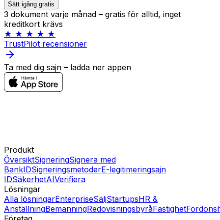
Sätt igång gratis
3 dokument varje månad – gratis för alltid, inget
kreditkort krävs
★ ★ ★ ★ ★
TrustPilot recensioner
Ta med dig sajn – ladda ner appen
Produkt
Översikt
Signering
Signera med
BankID
Signeringsmetoder
E-legitimering
sajn
ID
Säkerhet
AI
Verifiera
Lösningar
Alla lösningar
Enterprise
Sälj
Startups
HR &
Anställning
Bemanning
Redovisningsbyrå
Fastighet
Fordons
Företag