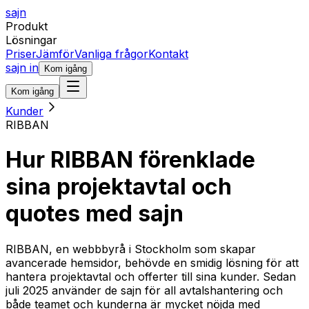
sajn
Produkt
Lösningar
Priser
Jämför
Vanliga frågor
Kontakt
sajn in
Kom igång
Kom igång
Kunder
RIBBAN
Hur RIBBAN förenklade
sina projektavtal och
quotes med sajn
RIBBAN, en webbbyrå i Stockholm som skapar
avancerade hemsidor, behövde en smidig lösning för att
hantera projektavtal och offerter till sina kunder. Sedan
juli 2025 använder de sajn för all avtalshantering och
både teamet och kunderna är mycket nöjda med