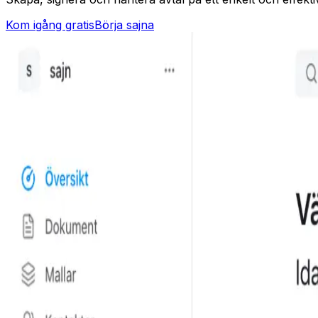
Kom igång gratis
Börja sajna