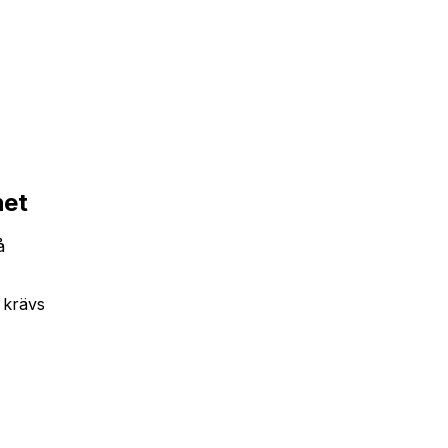
het
å
t krävs