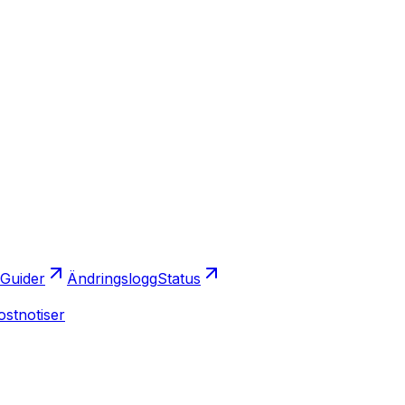
Guider
Ändringslogg
Status
ostnotiser