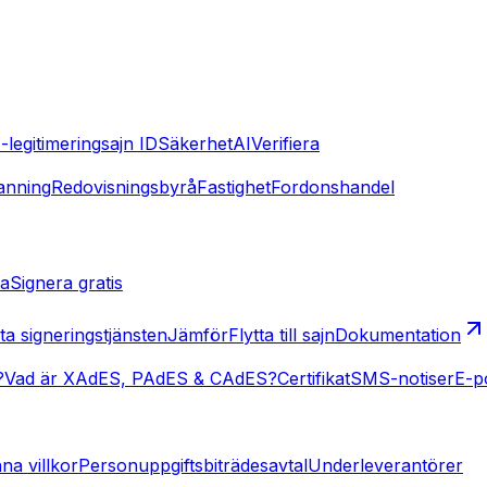
-legitimering
sajn ID
Säkerhet
AI
Verifiera
nning
Redovisningsbyrå
Fastighet
Fordonshandel
ta
Signera gratis
ta signeringstjänsten
Jämför
Flytta till sajn
Dokumentation
?
Vad är XAdES, PAdES & CAdES?
Certifikat
SMS-notiser
E-p
na villkor
Personuppgiftsbiträdesavtal
Underleverantörer