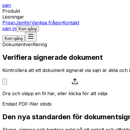
sajn
Produkt
Lösningar
Priser
Jämför
Vanliga frågor
Kontakt
sajn in
Kom igång
Kom igång
Dokumentverifiering
Verifiera
signerade dokument
Kontrollera att ett dokument signerat via sajn är äkta och i
Dra och släpp en fil här, eller klicka för att välja
Endast PDF-filer stöds
Den nya standarden för
dokumentsig
Skapa, signera och hantera avtal på ett enkelt och effektiv