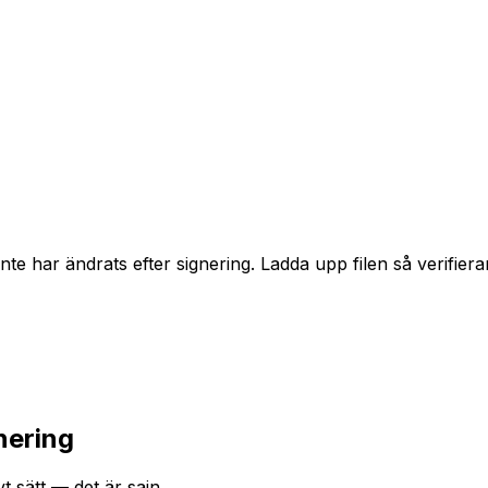
nte har ändrats efter signering. Ladda upp filen så verifiera
nering
t sätt — det är sajn.