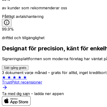
av kunder som rekommenderar oss
Pålitligt avtalshantering
99.9%
drifttid och tillgänglighet
Designat för precision, känt för enkel
Signeringsplattformen som moderna företag har väntat p
Sätt igång gratis
3 dokument varje månad – gratis för alltid, inget kreditkor
★ ★ ★ ★ ★
TrustPilot recensioner
Ta med dig sajn – ladda ner appen