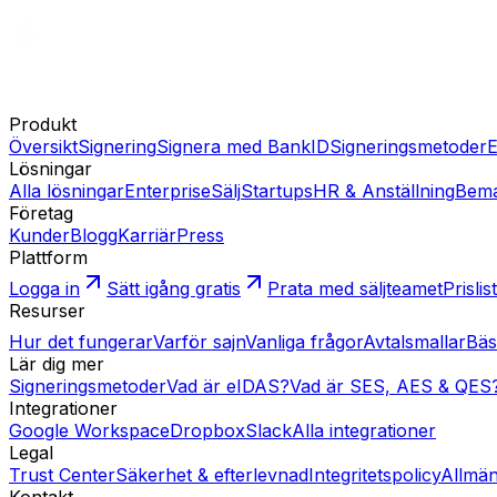
Produkt
Översikt
Signering
Signera med BankID
Signeringsmetoder
E
Lösningar
Alla lösningar
Enterprise
Sälj
Startups
HR & Anställning
Bema
Företag
Kunder
Blogg
Karriär
Press
Plattform
Logga in
Sätt igång gratis
Prata med säljteamet
Prislis
Resurser
Hur det fungerar
Varför sajn
Vanliga frågor
Avtalsmallar
Bäs
Lär dig mer
Signeringsmetoder
Vad är eIDAS?
Vad är SES, AES & QES
Integrationer
Google Workspace
Dropbox
Slack
Alla integrationer
Legal
Trust Center
Säkerhet & efterlevnad
Integritetspolicy
Allmän