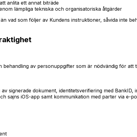
tt anlita ett annat biträde
nom lämpliga tekniska och organisatoriska åtgärder
än vad som följer av Kundens instruktioner, såvida inte be
raktighet
 behandling av personuppgifter som är nödvändig för att till
 av signerade dokument, identitetsverifiering med BankID, in
n och sajns iOS-app samt kommunikation med parter via e-p
ent