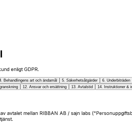
l
kund enligt GDPR.
4. Behandlingens art och ändamål
5. Säkerhetsåtgärder
6. Underbiträden
 granskning
12. Ansvar och ersättning
13. Avtalstid
14. Instruktioner & i
l av avtalet mellan RIBBAN AB / sajn labs ("Personuppgifts
jänst.