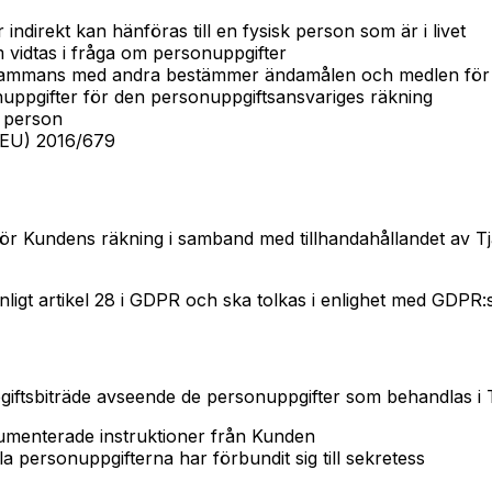
r indirekt kan hänföras till en fysisk person som är i livet
m vidtas i fråga om personuppgifter
llsammans med andra bestämmer ändamålen och medlen för
ppgifter för den personuppgiftsansvariges räkning
sk person
(EU) 2016/679
för Kundens räkning i samband med tillhandahållandet av Tjä
nligt artikel 28 i GDPR och ska tolkas i enlighet med GDPR
iftsbiträde avseende de personuppgifter som behandlas i T
umenterade instruktioner från Kunden
a personuppgifterna har förbundit sig till sekretess