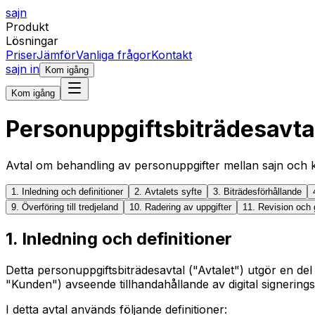
sajn
Produkt
Lösningar
Priser
Jämför
Vanliga frågor
Kontakt
sajn in
Kom igång
Kom igång
Personuppgiftsbiträdesavta
Avtal om behandling av personuppgifter mellan sajn och 
1. Inledning och definitioner
2. Avtalets syfte
3. Biträdesförhållande
9. Överföring till tredjeland
10. Radering av uppgifter
11. Revision och
1. Inledning och definitioner
Detta personuppgiftsbiträdesavtal ("Avtalet") utgör en de
"Kunden") avseende tillhandahållande av digital signeringst
I detta avtal används följande definitioner: