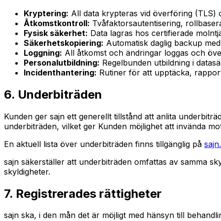
Kryptering:
All data krypteras vid överföring (TLS) 
Åtkomstkontroll:
Tvåfaktorsautentisering, rollbase
Fysisk säkerhet:
Data lagras hos certifierade molnt
Säkerhetskopiering:
Automatisk daglig backup med
Loggning:
All åtkomst och ändringar loggas och öv
Personalutbildning:
Regelbunden utbildning i data
Incidenthantering:
Rutiner för att upptäcka, rappor
6. Underbiträden
Kunden ger sajn ett generellt tillstånd att anlita underbi
underbiträden, vilket ger Kunden möjlighet att invända mot
En aktuell lista över underbiträden finns tillgänglig på
sajn
sajn säkerställer att underbiträden omfattas av samma sky
skyldigheter.
7. Registrerades rättigheter
sajn ska, i den mån det är möjligt med hänsyn till behandl