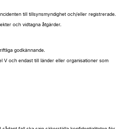
identen till tillsynsmyndighet och/eller registrerade.
ekter och vidtagna åtgärder.
riftliga godkännande.
l V och endast till länder eller organisationer som
sådant fall ska sajn säkerställa konfidentialiteten för