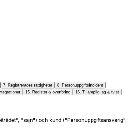
7. Registrerades rättigheter
8. Personuppgiftsincident
ntegrationer
15. Register & överföring
16. Tillämplig lag & tvist
biträdet", "sajn") och kund ("Personuppgiftsansvarig",