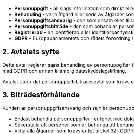
Personuppgift
- all slags information som direkt elle
Behandling
- varje åtgärd eller serie av åtgärder so
Personuppgiftsansvarig
- den som ensam eller ti
Personuppgiftsbiträde
- den som behandlar personu
Registrerad
- en identifierad eller identifierbar fysi
GDPR
- Europaparlamentets och rådets förordning 
2. Avtalets syfte
Detta avtal reglerar sajns behandling av personuppgifter 
med GDPR och annan tillämplig dataskyddslagstiftning.
Avtalet utgör det personuppgiftsbiträdesavtal som krävs e
3. Biträdesförhållande
Kunden är personuppgiftsansvarig och sajn är personuppg
Endast behandla personuppgifter i enlighet med dok
Säkerställa att personer som är behöriga att behandl
Vidta alla åtgärder som krävs enligt artikel 32 i GDPR