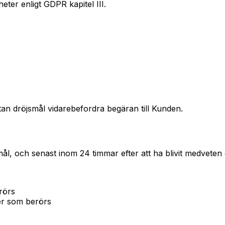
ter enligt GDPR kapitel III.
tan dröjsmål vidarebefordra begäran till Kunden.
mål, och senast inom 24 timmar efter att ha blivit medvete
rörs
ter som berörs