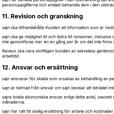
personuppgifterna och endast behandla dem i den utsträ
11. Revision och granskning
sajn ska tillhandahålla Kunden all information som är nödvän
sajn ska ge möjlighet till och bidra till revisioner, ink
inte genomföras mer än en gång per år om det inte finns s
Revisor ska vara skriftligen bunden av sekretess gentemot 
arbetstid.
12. Ansvar och ersättning
sajn ansvarar för skada som orsakas av behandling av per
sajn är befriad från ansvar om sajn bevisar att biträdet i
sajns totala ekonomiska ansvar enligt detta avtal, oavset
månaderna.
sajn har rätt till skälig ersättning för arbete och kostnade