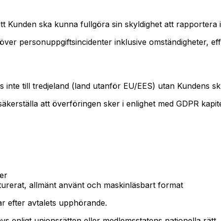
 Kunden ska kunna fullgöra sin skyldighet att rapportera inc
ver personuppgiftsincidenter inklusive omständigheter, eff
 inte till tredjeland (land utanför EU/EES) utan Kundens sk
 säkerställa att överföringen sker i enlighet med GDPR kapite
ler
ukturerat, allmänt använt och maskinläsbart format
ar efter avtalets upphörande.
s enligt unionsrätten eller medlemsstatens nationella rätt. I 