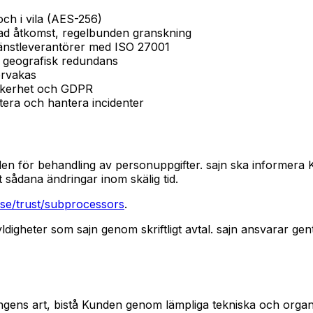
och i vila (AES-256)
rad åtkomst, regelbunden granskning
jänstleverantörer med ISO 27001
 geografisk redundans
ervakas
säkerhet och GDPR
tera och hantera incidenter
träden för behandling av personuppgifter. sajn ska informera
 sådana ändringar inom skälig tid.
.se/trust/subprocessors
.
ldigheter som sajn genom skriftligt avtal. sajn ansvarar ge
ingens art, bistå Kunden genom lämpliga tekniska och organi