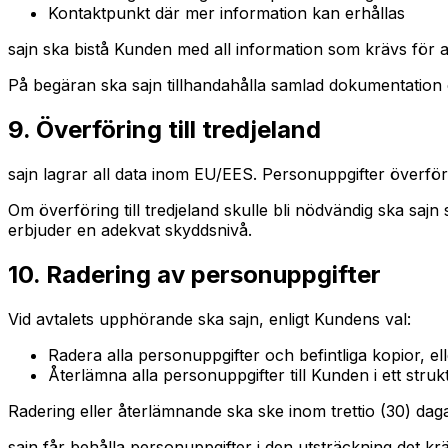
Kontaktpunkt där mer information kan erhållas
sajn ska bistå Kunden med all information som krävs för att
På begäran ska sajn tillhandahålla samlad dokumentation ö
9. Överföring till tredjeland
sajn lagrar all data inom EU/EES. Personuppgifter överförs
Om överföring till tredjeland skulle bli nödvändig ska sajn
erbjuder en adekvat skyddsnivå.
10. Radering av personuppgifter
Vid avtalets upphörande ska sajn, enligt Kundens val:
Radera alla personuppgifter och befintliga kopior, el
Återlämna alla personuppgifter till Kunden i ett str
Radering eller återlämnande ska ske inom trettio (30) dag
sajn får behålla personuppgifter i den utsträckning det kräv