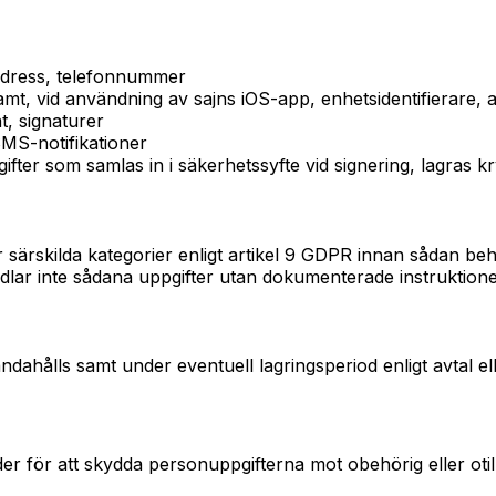
dress, telefonnummer
samt, vid användning av sajns iOS-app, enhetsidentifierar
, signaturer
MS-notifikationer
fter som samlas in i säkerhetssyfte vid signering, lagras kr
ärskilda kategorier enligt artikel 9 GDPR innan sådan beha
dlar inte sådana uppgifter utan dokumenterade instruktione
dahålls samt under eventuell lagringsperiod enligt avtal ell
der för att skydda personuppgifterna mot obehörig eller otil