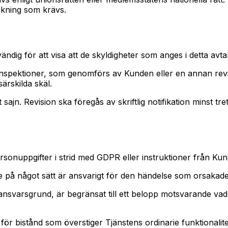
ckning som krävs.
dig för att visa att de skyldigheter som anges i detta avtal 
lusive inspektioner, som genomförs av Kunden eller en annan 
ärskilda skäl.
sajn. Revision ska föregås av skriftlig notifikation minst t
sonuppgifter i strid med GDPR eller instruktioner från Kun
nte på något sätt är ansvarigt för den händelse som orsakad
t ansvarsgrund, är begränsat till ett belopp motsvarande va
r för bistånd som överstiger Tjänstens ordinarie funktionalite