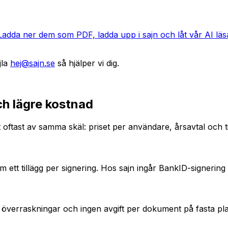
 Ladda ner dem som PDF, ladda upp i sajn och låt vår AI läsa 
la
hej@sajn.se
så hjälper vi dig.
h lägre kostnad
tast av samma skäl: priset per användare, årsavtal och ti
 ett tillägg per signering. Hos sajn ingår BankID-signering
 överraskningar och ingen avgift per dokument på fasta pla