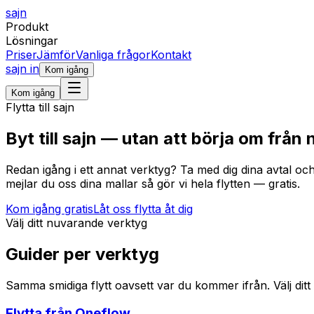
sajn
Produkt
Lösningar
Priser
Jämför
Vanliga frågor
Kontakt
sajn in
Kom igång
Kom igång
Flytta till sajn
Byt till sajn — utan att börja om från n
Redan igång i ett annat verktyg? Ta med dig dina avtal och
mejlar du oss dina mallar så gör vi hela flytten — gratis.
Kom igång gratis
Låt oss flytta åt dig
Välj ditt nuvarande verktyg
Guider per verktyg
Samma smidiga flytt oavsett var du kommer ifrån. Välj ditt 
Flytta från
Oneflow