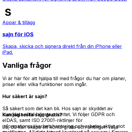
Appar & tillägg
sajn för iOS
Skapa, skicka och signera direkt från din iPhone eller
iPad.
Vanliga frågor
Vi är här för att hjälpa till med frågor du har om planer,
priser eller vilka funktioner som ingår.
Hur säkert är sajn?
Så säkert som det kan bli. Hos sajn är skyddet av
kunddata alltid högsta prioritet. Vi följer GDPR och
Kan jag testa sajn gratis?
eIDAS, samt ISO 27001-riktlinjer för
informationssäkerhetshantering och arbetar aktivt mot
Ja, du kan skapa ett konto gratis och antingen välja