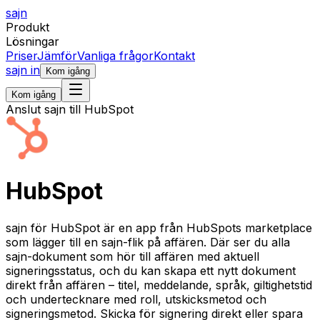
sajn
Produkt
Lösningar
Priser
Jämför
Vanliga frågor
Kontakt
sajn in
Kom igång
Kom igång
Anslut sajn till HubSpot
HubSpot
sajn för HubSpot är en app från HubSpots marketplace
som lägger till en sajn-flik på affären. Där ser du alla
sajn-dokument som hör till affären med aktuell
signeringsstatus, och du kan skapa ett nytt dokument
direkt från affären – titel, meddelande, språk, giltighetstid
och undertecknare med roll, utskicksmetod och
signeringsmetod. Skicka för signering direkt eller spara