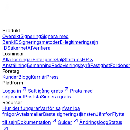
Produkt
Översikt
Signering
Signera med
BankID
Signeringsmetoder
E-legitimering
sajn
ID
Säkerhet
AI
Verifiera
Lösningar
Alla lösningar
Enterprise
Sälj
Startups
HR &
Anställning
Bemanning
Redovisningsbyrå
Fastighet
Fordons
Företag
Kunder
Blogg
Karriär
Press
Plattform
Logga in
Sätt igång gratis
Prata med
säljteamet
Prislista
Signera gratis
Resurser
Hur det fungerar
Varför sajn
Vanliga
frågor
Avtalsmallar
Bästa signeringstjänsten
Jämför
Flytta
till sajn
Dokumentation
Guider
Ändringslogg
Status