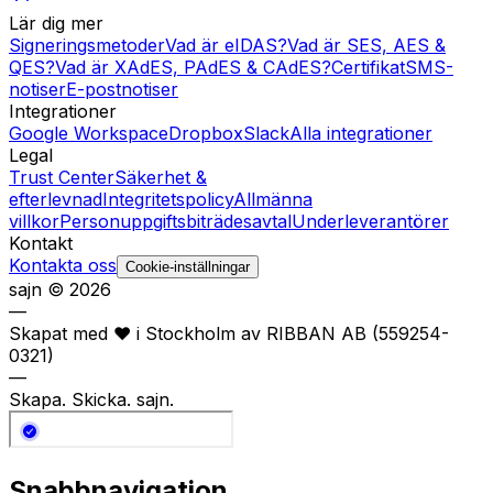
Lär dig mer
Signeringsmetoder
Vad är eIDAS?
Vad är SES, AES &
QES?
Vad är XAdES, PAdES & CAdES?
Certifikat
SMS-
notiser
E-postnotiser
Integrationer
Google Workspace
Dropbox
Slack
Alla integrationer
Legal
Trust Center
Säkerhet &
efterlevnad
Integritetspolicy
Allmänna
villkor
Personuppgiftsbiträdesavtal
Underleverantörer
Kontakt
Kontakta oss
Cookie-inställningar
sajn ©
2026
—
Skapat med
❤️
i Stockholm av RIBBAN AB (559254-
0321)
—
Skapa. Skicka. sajn.
Snabbnavigation